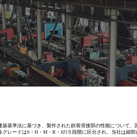
た建築基準法に基づき、製作された鉄骨溶接部の性能について、
グレードはS・H・M・R・Jの５段階に区分され、当社は細部に