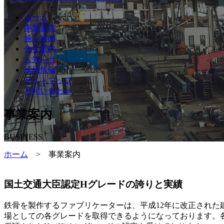
ホーム
事業案内
施工実績
会社案内
お知らせ
採用情報
サイトマップ
お問い合わせ
事業案内
BUSINESS
ホーム
>
事業案内
国土交通大臣認定Hグレードの誇りと実績
鉄骨を製作するファブリケーターは、平成12年に改正され
場としての各グレードを取得できるようになっております。各